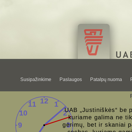
Susipažinkime
Paslaugos
Patalpų nuoma
UAB „Justiniškės“ be 
kuriame
galima ne tik
gėrimų, bet ir skaniai p