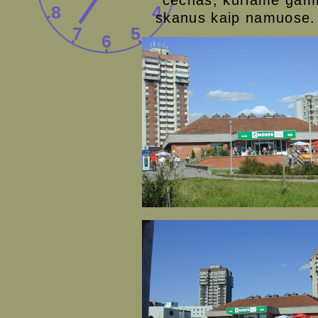
cechas, kuriame gami
skanus kaip namuose.